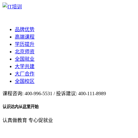
品牌优势
高端课程
学历提升
北京师资
全国就业
大学共建
大厂合作
全国校区
课程咨询: 400-996-5531 / 投诉建议: 400-111-8989
认识达内从这里开始
认真做教育 专心促就业