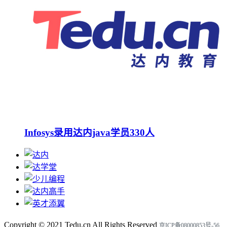
Infosys录用达内java学员330人
Copyright ©
2021
Tedu.cn All Rights Reserved
京ICP备08000853号-56