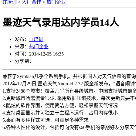
IT培训
>
大厂合作
>
热门企业
墨迹天气录用达内学员14人
发布：
IT培训
来源：
热门企业
时间：2014-12-05 16:35
分享到：
兼容了Symbian几乎全系列手机。并根据国人对天气信息的
2012年12月29日 墨迹天气Android 2.32 版全新
1.支持2488个城市！覆盖几乎所有县级城市。中国支持城市
2.更新城市所需流量很少, 采用数据压缩技术，每次更新只要不到
3.酷炫的软件界面，使用简洁方便，轻松掌握天气情况
4.支持桌面显示并可独立于主程序运行，占用内存很小
5.桌面有多种样式可选，可满足多种需求
6.各种人性化的设计，包括可向没有s60手机的亲朋好友分享天