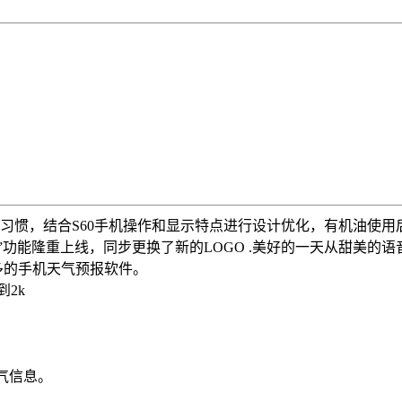
查询习惯，结合S60手机操作和显示特点进行设计优化，有机油使
发布，“语音闹钟”功能隆重上线，同步更换了新的LOGO .美好的一天
最多的手机天气预报软件。
2k
气信息。