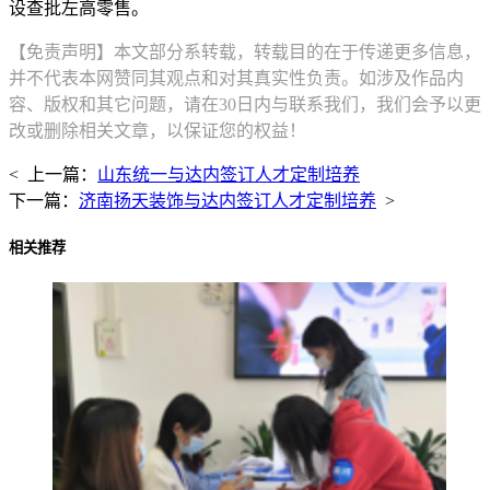
设查批左高零售。
【免责声明】本文部分系转载，转载目的在于传递更多信息，
并不代表本网赞同其观点和对其真实性负责。如涉及作品内
容、版权和其它问题，请在30日内与联系我们，我们会予以更
改或删除相关文章，以保证您的权益！
< 上一篇：
山东统一与达内签订人才定制培养
下一篇：
济南扬天装饰与达内签订人才定制培养
>
相关推荐