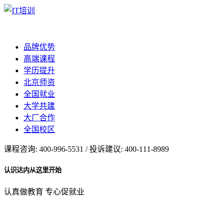
品牌优势
高端课程
学历提升
北京师资
全国就业
大学共建
大厂合作
全国校区
课程咨询: 400-996-5531 / 投诉建议: 400-111-8989
认识达内从这里开始
认真做教育 专心促就业