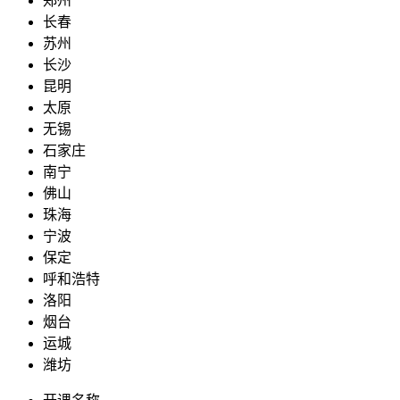
郑州
长春
苏州
长沙
昆明
太原
无锡
石家庄
南宁
佛山
珠海
宁波
保定
呼和浩特
洛阳
烟台
运城
潍坊