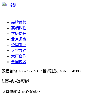
品牌优势
高端课程
学历提升
北京师资
全国就业
大学共建
大厂合作
全国校区
课程咨询: 400-996-5531 / 投诉建议: 400-111-8989
认识达内从这里开始
认真做教育 专心促就业