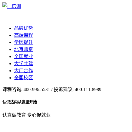
品牌优势
高端课程
学历提升
北京师资
全国就业
大学共建
大厂合作
全国校区
课程咨询: 400-996-5531 / 投诉建议: 400-111-8989
认识达内从这里开始
认真做教育 专心促就业