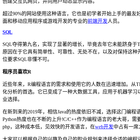
创建交互式网页，并向用户动态显示内容。
超过90%的网站使用这种语言，它也是初学者开始上手的最友好
面和移动应用程序或游戏开发的专业的
前端开发
人员。
SQL
SQL夺得第九名，实现了显著的增长，毕竟去年它未能跻身于
原因在于它具有简单性、可靠性、无处不在，以及对保持这种开
位要求SQL非懂不可。
程序员喜欢R
近些年来，R编程语言的需求和使用它的人数在迅速增加。从TI
化分析的首选。它已变成了一种大数据工具，应用于机器学习
业选择。
在新到来的2019年，相信Java的热度依旧不减，选择这门
Python热度也在不断的上升!C/C++作为编程语言的老大哥
php，这种成本低，见效快的开发语言，在
web开发
中占有一席
大家可以根据自己的兴趣及自己的职业规划来选择合适的编程