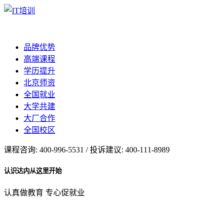
品牌优势
高端课程
学历提升
北京师资
全国就业
大学共建
大厂合作
全国校区
课程咨询: 400-996-5531 / 投诉建议: 400-111-8989
认识达内从这里开始
认真做教育 专心促就业