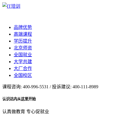
品牌优势
高端课程
学历提升
北京师资
全国就业
大学共建
大厂合作
全国校区
课程咨询: 400-996-5531 / 投诉建议: 400-111-8989
认识达内从这里开始
认真做教育 专心促就业