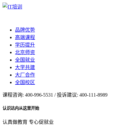
品牌优势
高端课程
学历提升
北京师资
全国就业
大学共建
大厂合作
全国校区
课程咨询: 400-996-5531 / 投诉建议: 400-111-8989
认识达内从这里开始
认真做教育 专心促就业