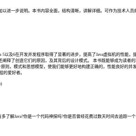
加以进一步说明。本书内容全面，结构清晰，讲解详细。可作为技术人员
a 5以及6在开发并发程序取得了显著的进步，提高了Java虚拟机的性
还阐释了创造它们的原因，及其背后的设计模式。 本书既能够成为读者
计原则，模式和思想模型，使我们能够更好地构建正确的，性能良好的并发
编程的爱好者。
h)
。认为你到底有多了解Java?你是一个代码神探吗?你是否曾经花费过数天时间去追