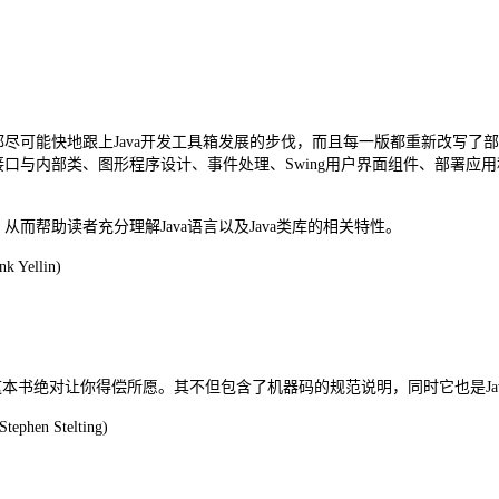
可能快地跟上Java开发工具箱发展的步伐，而且每一版都重新改写了部分内容
接口与内部类、图形程序设计、事件处理、Swing用户界面组件、部署应用
而帮助读者充分理解Java语言以及Java类库的相关特性。
k Yellin)
东西，这本书绝对让你得偿所愿。其不但包含了机器码的规范说明，同时它也是J
tephen Stelting)