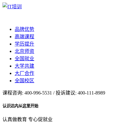
品牌优势
高端课程
学历提升
北京师资
全国就业
大学共建
大厂合作
全国校区
课程咨询: 400-996-5531 / 投诉建议: 400-111-8989
认识达内从这里开始
认真做教育 专心促就业