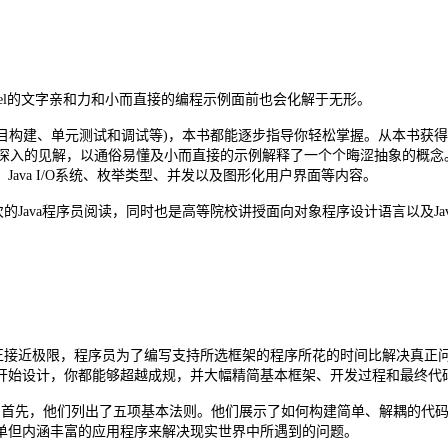
ckel的文字亲和力和小而直接的编程示例面前也会化解于无形。
动项目构建、单元测试和调试等)，本书都能逐步指导你轻松掌握。从本书
到、深入的见解，以通俗易懂及小而直接的示例解释了一个个晦涩抽象的概
ava I/O系统、枚举类型、并发以及图形化用户界面等内容。
的Java程序员阅读，同时也是高等院校讲授面向对象程序设计语言以及Ja
正接近极限，程序员为了编写支持所选框架的程序所花的时间比解决真正问
始设计，你都能够超越成规，并大幅精简基本框架、开发过程和最终代码
将循序渐进、娓娓道来。首先，他们列出了五项基本法则。他们展示了如何构建简单
单但内涵丰富的应用程序来解决现实世界中所遇到的问题。