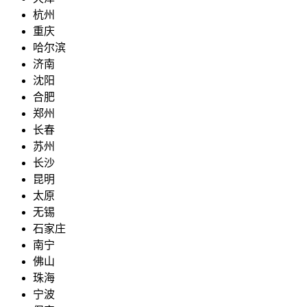
杭州
重庆
哈尔滨
济南
沈阳
合肥
郑州
长春
苏州
长沙
昆明
太原
无锡
石家庄
南宁
佛山
珠海
宁波