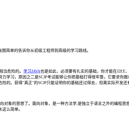
用一张图简单的告诉你从初级工程师到高级的学习路线。
是相当危险的。
学习JAVA
也是如此，必须要有扎实的基础，你才能在J2EE、J2
力学习，原因之二是SCJP考试能够让你把基础打得很牢靠，它要求你跟JD
险的。获得"真正"的SCJP只能证明你的基础还过得去，但离实际开发还
现面向对象的思想了。面向对象，是一种方法学;是独立于语言之外的编程思想
水这么简单。