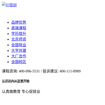
品牌优势
高端课程
学历提升
北京师资
全国就业
大学共建
大厂合作
全国校区
课程咨询: 400-996-5531 / 投诉建议: 400-111-8989
认识达内从这里开始
认真做教育 专心促就业