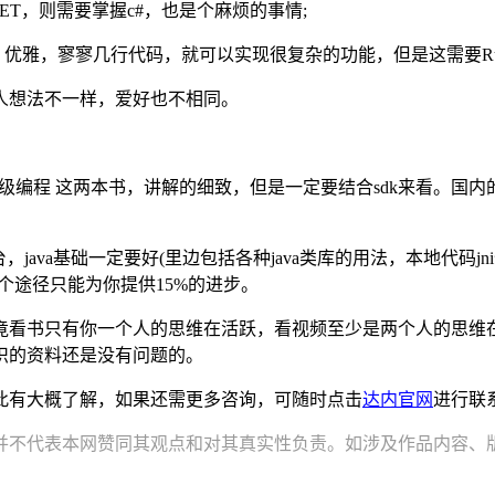
.NET，则需要掌握c#，也是个麻烦的事情;
，优雅，寥寥几行代码，就可以实现很复杂的功能，但是这需要Ru
人想法不一样，爱好也不相同。
roid2高级编程 这两本书，讲解的细致，但是一定要结合sdk来看
d平台，java基础一定要好(里边包括各种java类库的用法，本地
个途径只能为你提供15%的进步。
路，毕竟看书只有你一个人的思维在活跃，看视频至少是两个人的思
知识的资料还是没有问题的。
信您此有大概了解，如果还需更多咨询，可随时点击
达内官网
进行联
并不代表本网赞同其观点和对其真实性负责。如涉及作品内容、版