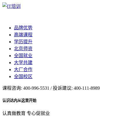
品牌优势
高端课程
学历提升
北京师资
全国就业
大学共建
大厂合作
全国校区
课程咨询: 400-996-5531 / 投诉建议: 400-111-8989
认识达内从这里开始
认真做教育 专心促就业