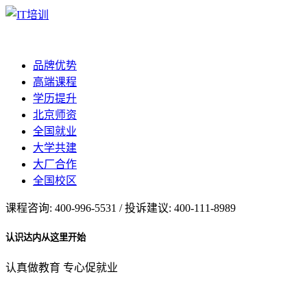
品牌优势
高端课程
学历提升
北京师资
全国就业
大学共建
大厂合作
全国校区
课程咨询: 400-996-5531 / 投诉建议: 400-111-8989
认识达内从这里开始
认真做教育 专心促就业