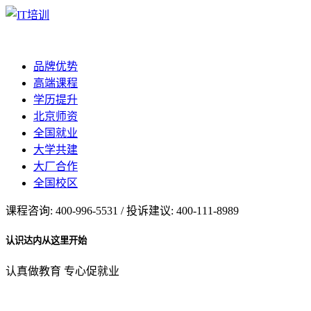
品牌优势
高端课程
学历提升
北京师资
全国就业
大学共建
大厂合作
全国校区
课程咨询: 400-996-5531 / 投诉建议: 400-111-8989
认识达内从这里开始
认真做教育 专心促就业