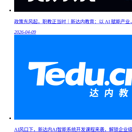
政策东风起，职教正当时｜新达内教育：以 AI 赋能产
2026-04-09
AI风口下，新达内AI智能系统开发课程来袭，解锁企业