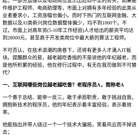
起，一部分运维以及电商岗位显示出后劲不足的势头，如果硬
件维护工程师、电商助理等，市面上对拥有多年经验的此类从
业者要求小，工资涨幅也偏小。而时下热门的互联网金融、大
数据以及AI类新兴岗位数据整体偏少，均不到1000个。不
过，市面上对高年资(5-10年工作经验)人才给出的薪资平均达
到28000元，甚至高于开发类岗位中最大薪的算法工程师。
不可否认，在技术浪潮的席卷下，还将有更多人才涌入IT板
块。提醒群众的是，越老越吃香指的不是说他的年纪越老，而
是他所积累的经验，他在修行过程中，有无在我司做到不可替
代？
一、互联网哪些岗位越老越吃香？老程序员A，简称老A
一个善于总结、能举一反三，敢于承担职责，敢于挑战自我，
拥抱新技术的程序员，他的年纪表示着丰富经验，表示着效
率。
他能指出并带人绕过一个一个技术大骗局，笑看风云而不掉进
去；