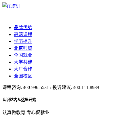
品牌优势
高端课程
学历提升
北京师资
全国就业
大学共建
大厂合作
全国校区
课程咨询: 400-996-5531 / 投诉建议: 400-111-8989
认识达内从这里开始
认真做教育 专心促就业