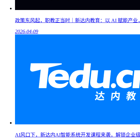
政策东风起，职教正当时｜新达内教育：以 AI 赋能产
2026-04-09
AI风口下，新达内AI智能系统开发课程来袭，解锁企业