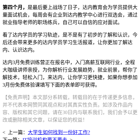
第四个月，
是最后要上战场了日子，达内教育会为学员提供大
量面试机会，每周会有企业到达内教学中心进行双选会，通过
就业指导老师的职场练兵，自己可以自信的应对面试。
看了达内学员的学习轨迹，是不是有了初步的了解和认识，今
后还会带来更多的达内学员学习生活报道，让你更加了解达
内、认识达内。
达内3月免费训练营正在报名中，入门高薪互联网行业，全程
大咖级讲师亲授，为你解析行业发展趋势，就业前景，帮你了
解技术，轻松入门，来达内，让你学习更快捷，如果你想参加
3月份免费体验课填写下面的表单即可获得。
【免责声明】本文部分系转载，转载目的在于传递更多信息，
并不代表本网赞同其观点和对其真实性负责。如涉及作品内
容、版权和其它问题，请在30日内与联系我们，我们会予以更
改或删除相关文章，以保证您的权益！
< 上一篇：
大学生如何找到一份好工作?
下一篇：
IT培训机构要不要去
>