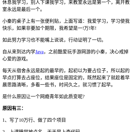
休息我学习，别人下课我学习，来教室永远是第一个，离开教
室永远是最后一个。
小秦的桌子上有一张便利贴，上面写道：我爱学习，学习使我
快乐，如果非要加个期限，我希望是一!万!年!
如此努力学习也不能嘴上说说，行动证明了一切。
自从来到达内学
Java
，之前酷爱玩手游网游的小秦，决心戒掉
心爱的游戏。
每天从宿舍永远是起的最早的，起初以为要占位子，所以起的
早点打算去占座位，结果座位是固定的，既然起来了就趁着早
晨思路清晰，多看一些书，时间久之，就习惯了起早。
是什么原因让一个网瘾青年如此质变呢?
原因有三：
1、写了10万行、做了四个项目
2、上课睡觉被点名，天天早上查代码