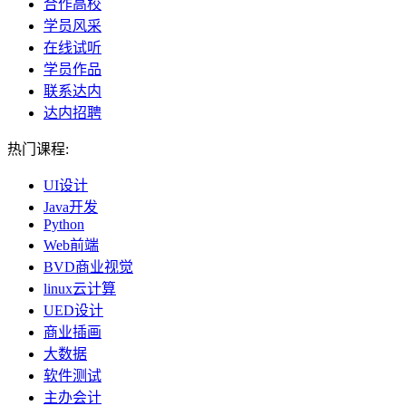
合作高校
学员风采
在线试听
学员作品
联系达内
达内招聘
热门课程:
UI设计
Java开发
Python
Web前端
BVD商业视觉
linux云计算
UED设计
商业插画
大数据
软件测试
主办会计